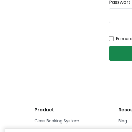
Passwort
Erinner
Product
Reso
Class Booking System
Blog
Course Booking System
Custom