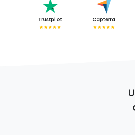
Trustpilot
Capterra
U