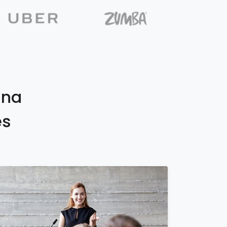
una
es