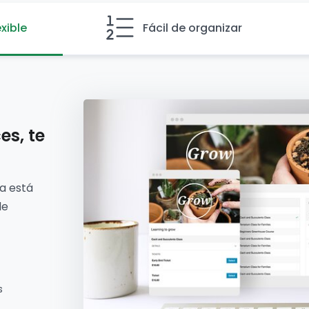
xible
Fácil de organizar
es, te
a está
de
s