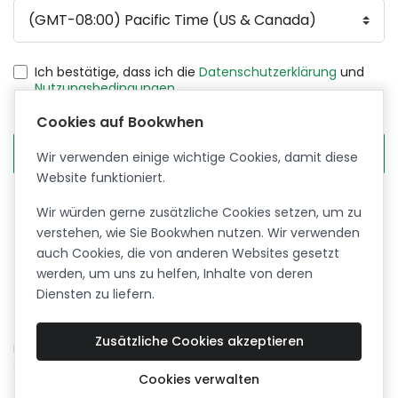
Ich bestätige, dass ich die
Datenschutzerklärung
und
Nutzungsbedingungen
.
Cookies auf Bookwhen
Wir verwenden einige wichtige Cookies, damit diese
Website funktioniert.
Kein Unternehmen? Erstellen Sie hier ein
Wir würden gerne zusätzliche Cookies setzen, um zu
Kundenkonto
verstehen, wie Sie Bookwhen nutzen. Wir verwenden
auch Cookies, die von anderen Websites gesetzt
werden, um uns zu helfen, Inhalte von deren
Diensten zu liefern.
Zusätzliche Cookies akzeptieren
English
Français
Español
Nederlands
Norsk
Polski
Svenska
Cookies verwalten