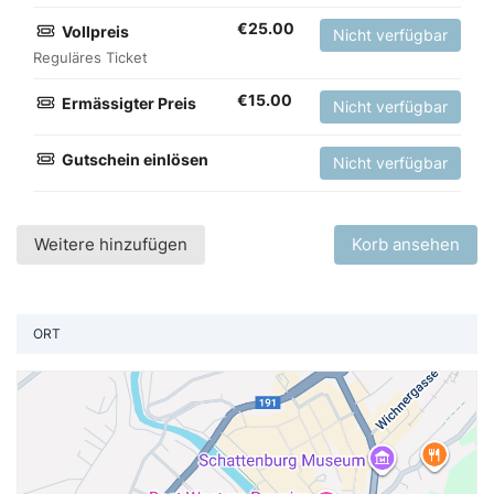
€
25.00
Vollpreis
Nicht verfügbar
Reguläres Ticket
€
15.00
Ermässigter Preis
Nicht verfügbar
Gutschein einlösen
Nicht verfügbar
Weitere hinzufügen
Korb ansehen
ORT
St