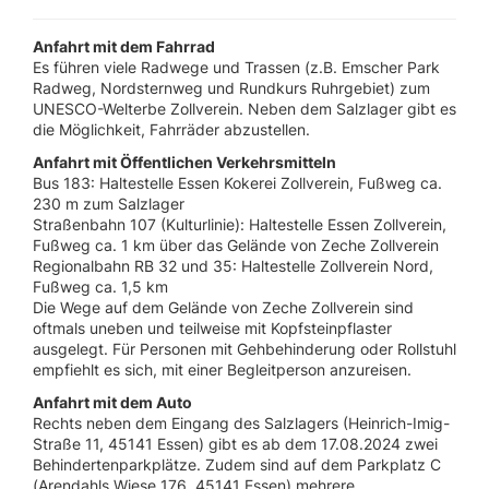
Anfahrt mit dem Fahrrad
Es führen viele Radwege und Trassen (z.B. Emscher Park
Radweg, Nordsternweg und Rundkurs Ruhrgebiet) zum
UNESCO-Welterbe Zollverein. Neben dem Salzlager gibt es
die Möglichkeit, Fahrräder abzustellen.
Anfahrt mit Öffentlichen Verkehrsmitteln
Bus 183: Haltestelle Essen Kokerei Zollverein, Fußweg ca.
230 m zum Salzlager
Straßenbahn 107 (Kulturlinie): Haltestelle Essen Zollverein,
Fußweg ca. 1 km über das Gelände von Zeche Zollverein
Regionalbahn RB 32 und 35: Haltestelle Zollverein Nord,
Fußweg ca. 1,5 km
Die Wege auf dem Gelände von Zeche Zollverein sind
oftmals uneben und teilweise mit Kopfsteinpflaster
ausgelegt. Für Personen mit Gehbehinderung oder Rollstuhl
empfiehlt es sich, mit einer Begleitperson anzureisen.
Anfahrt mit dem Auto
Rechts neben dem Eingang des Salzlagers (Heinrich-Imig-
Straße 11, 45141 Essen) gibt es ab dem 17.08.2024 zwei
Behindertenparkplätze. Zudem sind auf dem Parkplatz C
(Arendahls Wiese 176, 45141 Essen) mehrere