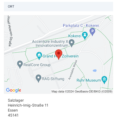
ORT
St
Salzlager
Heinrich-Imig-Straße 11
Essen
45141