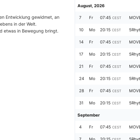
August, 2026
chen Entwicklung gewidmet, an
7
Fr
07:45
MOVE
CEST
ebens in der Welt.
10
Mo
20:15
CEST
und etwas in Bewegung bringt.
14
Fr
07:45
MOVE
CEST
17
Mo
20:15
CEST
21
Fr
07:45
MOVE
CEST
24
Mo
20:15
CEST
28
Fr
07:45
MOVE
CEST
31
Mo
20:15
CEST
September
4
Fr
07:45
MOVE
CEST
7
Mo
20:15
CEST