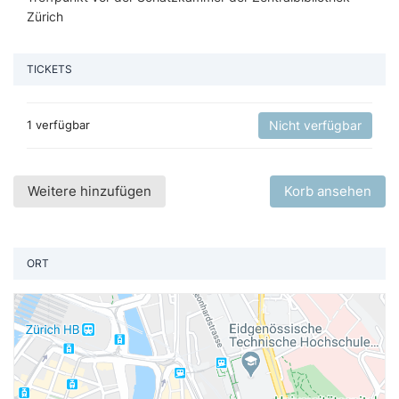
Zürich
TICKETS
1 verfügbar
Nicht verfügbar
Weitere hinzufügen
Korb ansehen
ORT
St