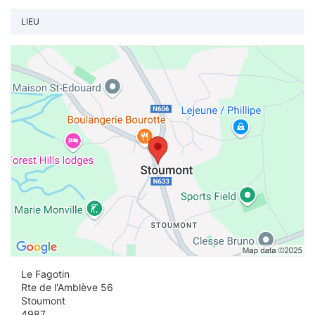
LIEU
Vo
Le Fagotin
Rte de l'Amblève 56
Stoumont
4987