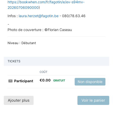
https://bookwhen.com/fr/fagotin/e/ev-s94mv-
20260706090000
)
Infos :
laura.herzet@fagotin.be
- 080/78.63.46
-
Photo de couverture : ©Florian Caseau
Niveau : Débutant
TICKETS
COÛT
€
0.00
Participant
GRATUIT
Non disponible
Ajouter plus
Voir le panier