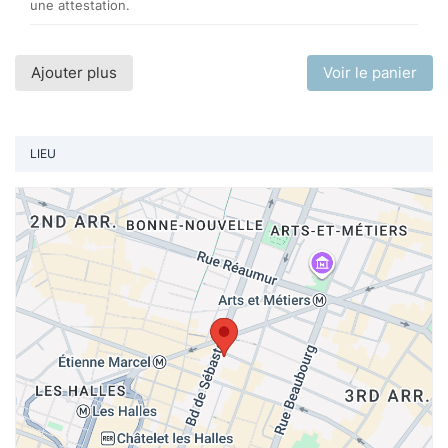
une attestation.
Ajouter plus
Voir le panier
LIEU
Vo