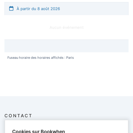
À partir du 8 août 2026
Aucun événement
Fuseau horaire des horaires affichés : Paris
CONTACT
Musique et Improvisations
Cookies sur Bookwhen
+33783486073