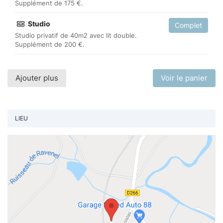
Supplément de 175 €.
Studio
Complet
Studio privatif de 40m2 avec lit double.
Supplément de 200 €.
Ajouter plus
Voir le panier
LIEU
Vo