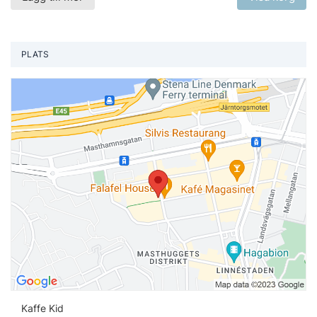
PLATS
Vi
Kaffe Kid