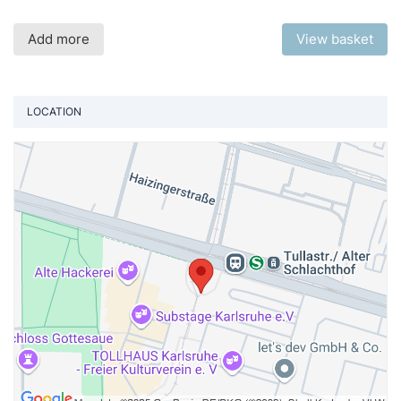
Add more
View basket
LOCATION
Vi