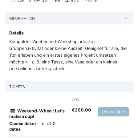
Sun, 16 Nov '25
11am – 2pm
- done
CET
INFORMATION
Details
Kompakter Wochenend-Workshop, ideal als
Gruppenaktivität oder kleine Auszeit. Geeignet für alle, die
Ton erleben und ein erstes eigenes Projekt umsetzen
möchten – z. B. eine Tasse, eine Vase oder ein kleines
persönliches Lieblingsstück.
TICKETS
COST
€
200.00
Weekend-Wheel: Let's
Unavailable
make a cup!
Course ticket
- for all
2
dates
.