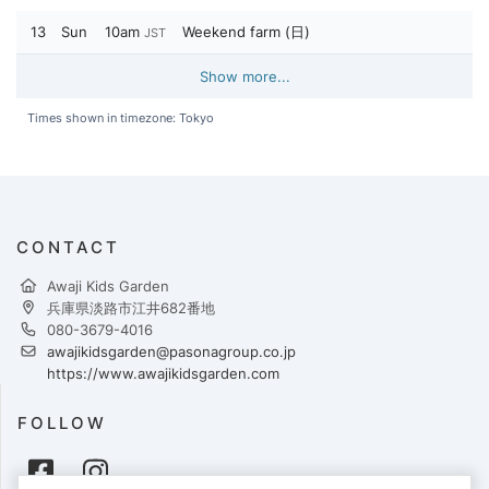
13
Sun
10am
Weekend farm (日)
JST
Show more...
Times shown in timezone: Tokyo
CONTACT
Awaji Kids Garden
兵庫県淡路市江井682番地
080-3679-4016
awajikidsgarden@pasonagroup.co.jp
https://www.awajikidsgarden.com
FOLLOW