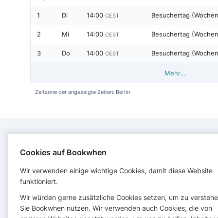
1
Di
14:00
Besuchertag (Wochen
CEST
2
Mi
14:00
Besuchertag (Wochen
CEST
3
Do
14:00
Besuchertag (Wochen
CEST
Mehr...
Zeitzone der angezeigte Zeiten: Berlin
KONTAKT
Cookies auf Bookwhen
Wir verwenden einige wichtige Cookies, damit diese Website
Eselpark Zons e.V.
funktioniert.
Aldenhovenstraße 100
41541 Dormagen
Wir würden gerne zusätzliche Cookies setzen, um zu verstehe
+49 171 6562818
Sie Bookwhen nutzen. Wir verwenden auch Cookies, die von
esel@eselpark-zons.de