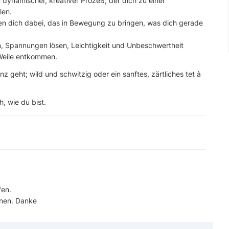
dynamischer, kreativer Prozeß, der dich zu einer
len.
zen dich dabei, das in Bewegung zu bringen, was dich gerade
zen, Spannungen lösen, Leichtigkeit und Unbeschwertheit
Weile entkommen.
z geht; wild und schwitzig oder ein sanftes, zärtliches tet à
, wie du bist.
fen.
nnen. Danke