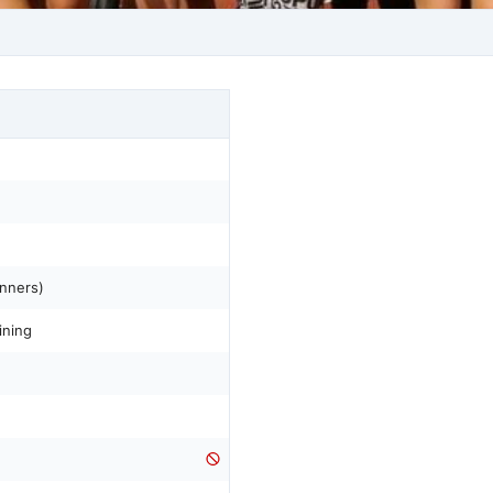
inners)
ining