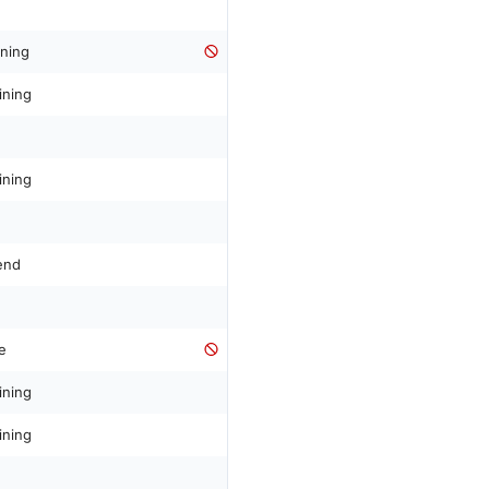
ining
ining
ining
end
e
ining
ining