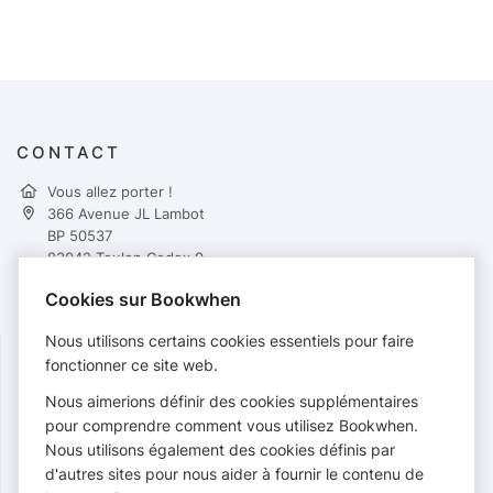
CONTACT
Vous allez porter !
366 Avenue JL Lambot
BP 50537
83042 Toulon Cedex 9
+334 83 73 52 10
Cookies sur Bookwhen
contact@vous-allez-porter.com
http://vous-allez-porter.com
Nous utilisons certains cookies essentiels pour faire
fonctionner ce site web.
PAIEMENTS
Nous aimerions définir des cookies supplémentaires
pour comprendre comment vous utilisez Bookwhen.
Cartes acceptées :
Nous utilisons également des cookies définis par
d'autres sites pour nous aider à fournir le contenu de