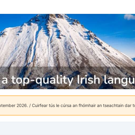
mber 2026. / Cuirfear tús le cúrsa an fhómhair an tseachtain dar 