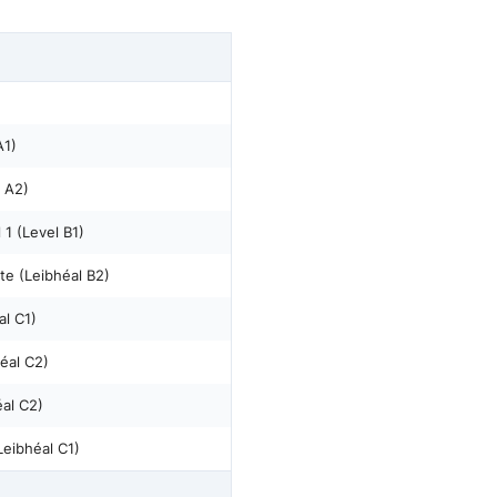
A1)
l A2)
1 (Level B1)
te (Leibhéal B2)
al C1)
éal C2)
éal C2)
eibhéal C1)