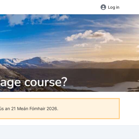
Log in
tús an 21 Meán Fómhair 2026.