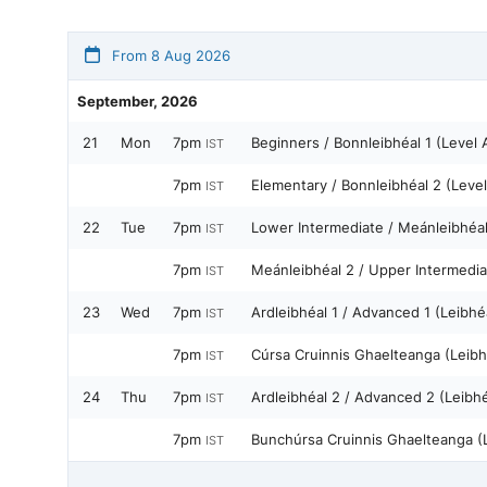
From 8 Aug 2026
September, 2026
21
Mon
7pm
Beginners / Bonnleibhéal 1 (Level 
IST
7pm
Elementary / Bonnleibhéal 2 (Leve
IST
22
Tue
7pm
Lower Intermediate / Meánleibhéal 
IST
7pm
Meánleibhéal 2 / Upper Intermedia
IST
23
Wed
7pm
Ardleibhéal 1 / Advanced 1 (Leibhé
IST
7pm
Cúrsa Cruinnis Ghaelteanga (Leibh
IST
24
Thu
7pm
Ardleibhéal 2 / Advanced 2 (Leibh
IST
7pm
Bunchúrsa Cruinnis Ghaelteanga (L
IST