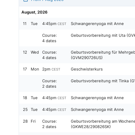
August, 2026
11
Tue
4:45pm
Schwangerenyoga mit Anne
CEST
Course:
Geburtsvorbereitung mit Uta (G
4 dates
12
Wed
Course:
Geburtsvorbereitung für Mehrgeb
4 dates
(GVM290726US)
17
Mon
2pm
Geschwisterkurs
CEST
Course:
Geburtsvorbereitung mit Tinka 
2 dates
18
Tue
4:45pm
Schwangerenyoga mit Anne
CEST
25
Tue
4:45pm
Schwangerenyoga mit Anne
CEST
28
Fri
Course:
Geburtsvorbereitung am Wochene
2 dates
(GKWE28/290826SK)