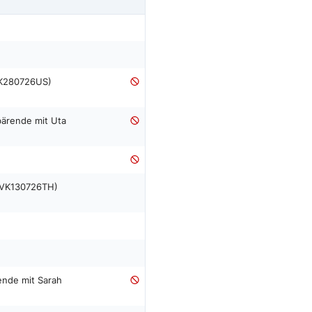
VK280726US)
ärende mit Uta
(GVK130726TH)
nde mit Sarah