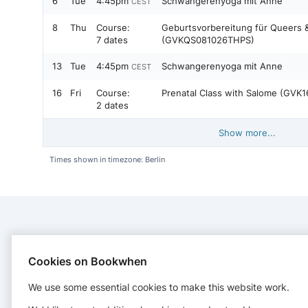
6
Tue
4:45pm
Schwangerenyoga mit Anne
CEST
8
Thu
Course:
Geburtsvorbereitung für Queers &
7 dates
(GVKQS081026THPS)
13
Tue
4:45pm
Schwangerenyoga mit Anne
CEST
16
Fri
Course:
Prenatal Class with Salome (GVK
2 dates
Show more...
Times shown in timezone: Berlin
CONTACT
Cookies on Bookwhen
Geburtshaus Rundfrau Leipzig GbR
We use some essential cookies to make this website work.
August-Bebel-Str. 11
04275 Leipzig