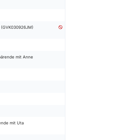
na (GVK030926JM)
bärende mit Anne
nde mit Uta