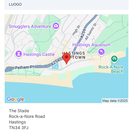
LUOGO
Vi
The Stade
Rock-a-Nore Road
Hastings
TN34 3FJ