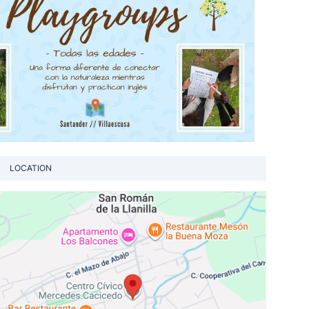
LOCATION
View loca