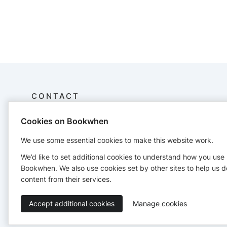
CONTACT
Cookies on Bookwhen
NewPa Inmersiones
Company no. ES51106139R
We use some essential cookies to make this website work.
39012 Santander - Cantabria
681255025
We’d like to set additional cookies to understand how you use
info@newpa.es
Bookwhen. We also use cookies set by other sites to help us d
https://www.newpa.es
content from their services.
Accept additional cookies
Manage cookies
Terms of Service
Privacy Policy
Accessibility Statement