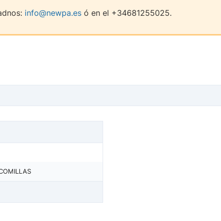
madnos:
info@newpa.es
ó en el +34681255025.
 COMILLAS