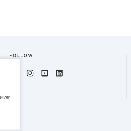
FOLLOW
eliver
English