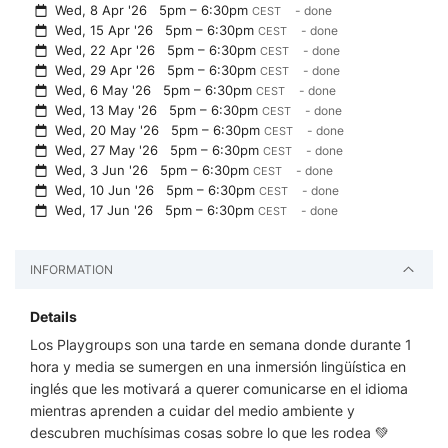
Wed, 8 Apr '26
5pm – 6:30pm
- done
CEST
Wed, 15 Apr '26
5pm – 6:30pm
- done
CEST
Wed, 22 Apr '26
5pm – 6:30pm
- done
CEST
Wed, 29 Apr '26
5pm – 6:30pm
- done
CEST
Wed, 6 May '26
5pm – 6:30pm
- done
CEST
Wed, 13 May '26
5pm – 6:30pm
- done
CEST
Wed, 20 May '26
5pm – 6:30pm
- done
CEST
Wed, 27 May '26
5pm – 6:30pm
- done
CEST
Wed, 3 Jun '26
5pm – 6:30pm
- done
CEST
Wed, 10 Jun '26
5pm – 6:30pm
- done
CEST
Wed, 17 Jun '26
5pm – 6:30pm
- done
CEST
INFORMATION
Details
Los Playgroups son una tarde en semana donde durante 1
hora y media se sumergen en una inmersión lingüística en
inglés que les motivará a querer comunicarse en el idioma
mientras aprenden a cuidar del medio ambiente y
descubren muchísimas cosas sobre lo que les rodea 💚