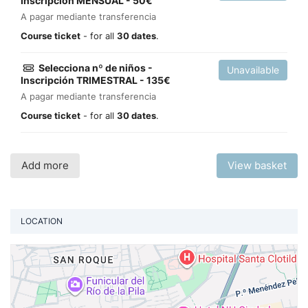
Inscripción MENSUAL - 50€
A pagar mediante transferencia
Course ticket
- for all
30 dates
.
Selecciona nº de niños -
Unavailable
Inscripción TRIMESTRAL - 135€
A pagar mediante transferencia
Course ticket
- for all
30 dates
.
Add more
View basket
LOCATION
Vi