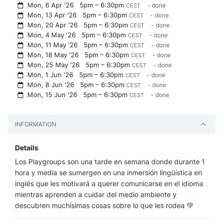
Mon, 6 Apr '26
5pm – 6:30pm
- done
CEST
Mon, 13 Apr '26
5pm – 6:30pm
- done
CEST
Mon, 20 Apr '26
5pm – 6:30pm
- done
CEST
Mon, 4 May '26
5pm – 6:30pm
- done
CEST
Mon, 11 May '26
5pm – 6:30pm
- done
CEST
Mon, 18 May '26
5pm – 6:30pm
- done
CEST
Mon, 25 May '26
5pm – 6:30pm
- done
CEST
Mon, 1 Jun '26
5pm – 6:30pm
- done
CEST
Mon, 8 Jun '26
5pm – 6:30pm
- done
CEST
Mon, 15 Jun '26
5pm – 6:30pm
- done
CEST
INFORMATION
Details
Los Playgroups son una tarde en semana donde durante 1
hora y media se sumergen en una inmersión lingüística en
inglés que les motivará a querer comunicarse en el idioma
mientras aprenden a cuidar del medio ambiente y
descubren muchísimas cosas sobre lo que les rodea 💚