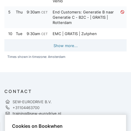
Venlo
5
Thu
9:30am
End Customers: Generatie B naar
CET
Generatie C - B2C - | GRATIS |
Rotterdam
10
Tue
9:30am
EMC | GRATIS | Zutphen
CET
Show more...
Times shown in timezone: Amsterdam
CONTACT
SEW-EURODRIVE B.V.
+31104463700
training@sew-eurodrive.nl
http://www.sew-eurodrive.nl
Cookies on Bookwhen