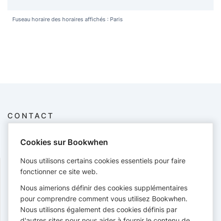
Fuseau horaire des horaires affichés : Paris
CONTACT
Musique et Improvisations
Cookies sur Bookwhen
+33783486073
musiqueetimprovisations@gmail.com
Nous utilisons certains cookies essentiels pour faire
fonctionner ce site web.
PAIEMENTS
Nous aimerions définir des cookies supplémentaires
pour comprendre comment vous utilisez Bookwhen.
Cartes acceptées :
Nous utilisons également des cookies définis par
d'autres sites pour nous aider à fournir le contenu de